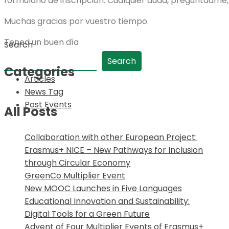
formulario de inscripción. Cualquier duda, preguntadme,
Muchas gracias por vuestro tiempo.
Tened un buen día
Search
Search
Categories
Articles
News Tag
Post Events
All Posts
Collaboration with other European Project:
Erasmus+ NICE – New Pathways for Inclusion
through Circular Economy
GreenCo Multiplier Event
New MOOC Launches in Five Languages
Educational Innovation and Sustainability:
Digital Tools for a Green Future
Advent of Four Multiplier Events of Erasmus+