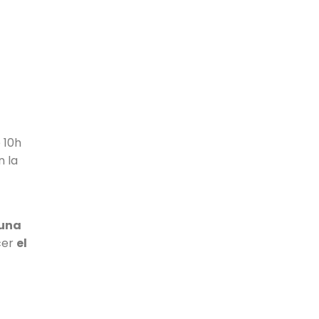
 10h
 la
 una
cer
el