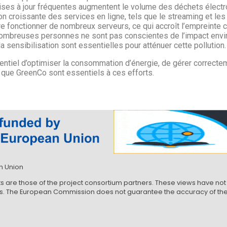
mises à jour fréquentes augmentent le volume des déchets électr
ion croissante des services en ligne, tels que le streaming et le
e fonctionner de nombreux serveurs, ce qui accroît l’empreinte 
mbreuses personnes ne sont pas conscientes de l’impact envir
 sensibilisation sont essentielles pour atténuer cette pollution.
ssentiel d’optimiser la consommation d’énergie, de gérer correct
 que GreenCo sont essentiels à ces efforts.
n Union
ts are those of the project consortium partners. These views have 
ews. The European Commission does not guarantee the accuracy of the 