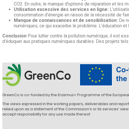
CO2. En outre, le manque d’options de réparation et les 
Utilisation excessive des services en ligne:
L’utilisat
consommation d’énergie en raison de la nécessité de fair
Manque de connaissances et de sensibilisation:
De no
numériques, ce qui exacerbe le problème. L’éducation et la
Conclusion
Pour lutter contre la pollution numérique, il est e
d’éduquer aux pratiques numériques durables. Des projets tels
GreenCo is co-funded by the Erasmus+ Programme of the Europea
The views expressed in the working papers, deliverables and repor
relied upon as a statement of the Commission’s or its services’ vi
accept responsibility for any use made thereof.