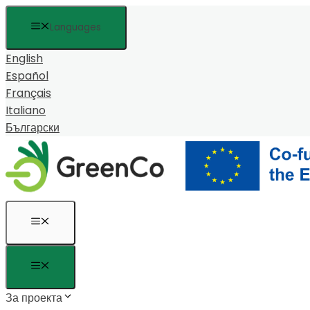
Към
Languages
съдържанието
English
Español
Français
Italiano
Български
Меню
Меню
За проекта