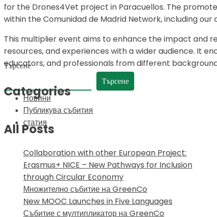
for the Drones4Vet project in Paracuellos. The promote
within the Comunidad de Madrid Network, including our 
This multiplier event aims to enhance the impact and re
resources, and experiences with a wider audience. It en
educators, and professionals from different background
Търсене
Търсене
Categories
Новини
Публикува събития
статия
All Posts
Collaboration with other European Project:
Erasmus+ NICE – New Pathways for Inclusion
through Circular Economy
Множително събитие на GreenCo
New MOOC Launches in Five Languages
Събитие с мултипликатор на GreenCo