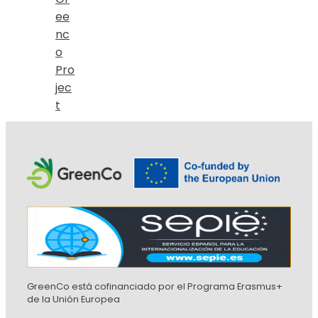
ee
nc
o
Pro
jec
t
GreenCo está cofinanciado por el Programa Erasmus+
de la Unión Europea